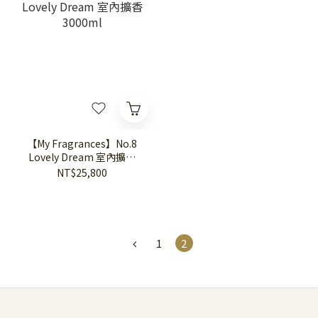
【My Fragrances】No.8
Lovely Dream 室內擴香
3000ml
NT$25,800
1
2