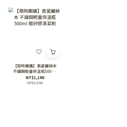
【限時團購】奧黛麗赫本
不鏽鋼輕量保溫瓶500ml
贈矽膠清潔刷
NT$1,190
NT$1,590