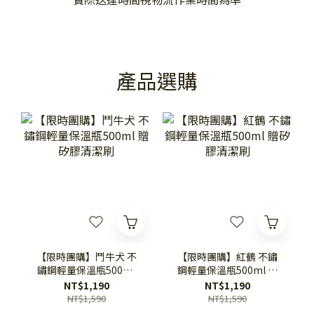
產品選購
【限時團購】鬥牛犬 不
【限時團購】紅鶴 不鏽
鏽鋼輕量保溫瓶500ml
鋼輕量保溫瓶500ml 贈
贈矽膠清潔刷
矽膠清潔刷
NT$1,190
NT$1,190
NT$1,590
NT$1,590