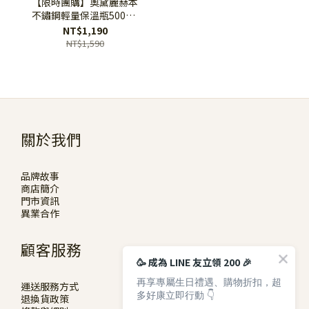
【限時團購】奧黛麗赫本
不鏽鋼輕量保溫瓶500ml
贈矽膠清潔刷
NT$1,190
NT$1,590
關於我們
品牌故事
商店簡介
門市資訊
異業合作
顧客服務
🥳 成為 LINE 友立領 200 🎉
再享專屬生日禮遇、購物折扣，超
運送服務方式
多好康立即行動 👇
退換貨政策