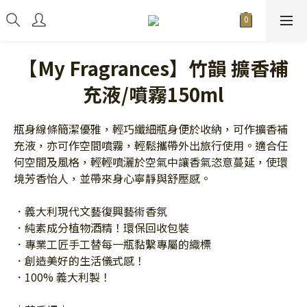
【My Fragrances】竹韻 擴香補
充液/噴霧150ml
瓶身線條簡潔優雅，輕巧纖細瓶身便於收納，可作擴香補
充液，亦可作空間噴霧，輕鬆攜帶外出旅行使用。適合任
何空間及風格，輕輕噴灑於空氣中讓香氣恣意蔓延，使環
境芳香怡人，並帶來身心寧靜與舒壓感。
．義大利現代文藝復興藝術香氛
．純素成分植物酒精！環保回收包裝
．專業工匠手工替每一瓶黏繫專屬的織標
．創造美好的生活儀式感！
．100% 義大利製！