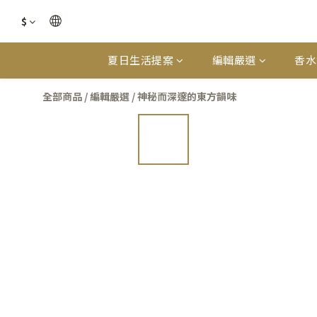
$
夏日生活提案
編輯嚴選
香水
全部商品
/
編輯嚴選
/
神秘而深邃的東方韻味