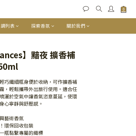
香調列表
探索香氛
關於我們
立即購買
grances】黯夜 擴香補
0ml
輕巧纖細瓶身便於收納，可作擴香補
霧，輕鬆攜帶外出旅行使用。適合任
噴灑於空氣中讓香氣恣意蔓延，使環
身心寧靜與舒壓感。
興藝術香氛
！環保回收包裝
一瓶黏繫專屬的織標