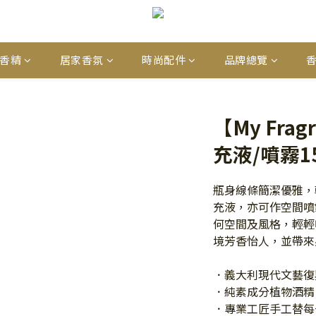
香精
居家香氛
時尚配件
品牌總覽
【My Fra
充液/噴霧15
瓶身線條簡潔優雅，
充液，亦可作空間噴
何空間及風格，輕輕
境芳香怡人，並帶來
．義大利現代文藝復
．純素成分植物酒精
．專業工匠手工替每