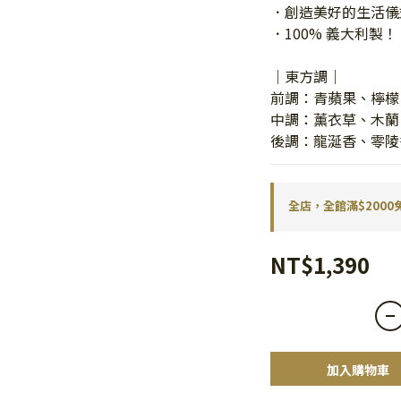
．創造美好的生活儀
．100% 義大利製！
｜東方調｜
前調：青蘋果、檸檬
中調：薰衣草、木蘭
後調：龍涎香、零陵
全店，全館滿$2000
NT$1,390
加入購物車