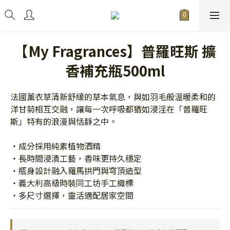
【My Fragrances】普羅旺斯 擴
香補充瓶500ml
法國薰衣草清新舒緩的草本氣息，與如羽毛般溫暖柔和的
洋甘菊相互交融，讓每一次呼吸都猶如浸淫在「普羅旺
斯」特有的浪漫與恬靜之中。
・成分採用純素植物酒精
・長時間浸漬工藝，香味更持久穩定
・瓶身設計融入羅馬拱門與穹頂造型
・義大利高級時裝同工坊手工織標
・多尺寸選擇，靈活適配居家空間