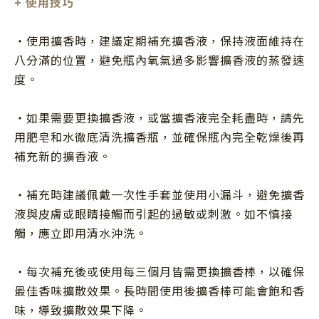
+ 使用技巧
・使用擴香時，建議定期補充擴香液，保持液面維持在
八分滿的位置，避免瓶內氧氣過多影響擴香液的蒸發速
度。
・如果需要更換擴香液，或當擴香液完全耗盡時，請先
用肥皂和水徹底清洗擴香瓶，並確保瓶內完全乾燥後再
補充新的擴香液。
・補充時建議佩戴一次性手套並使用小漏斗，避免擴香
液與皮膚或眼睛接觸而引起的過敏或刺激。如不慎接
觸，應立即用清水沖洗。
・每次補充後或使用每三個月皆需更換擴香棒，以確保
最佳香味擴散效果。長時間使用後擴香棒可能會飽和香
味，導致擴散效果下降。