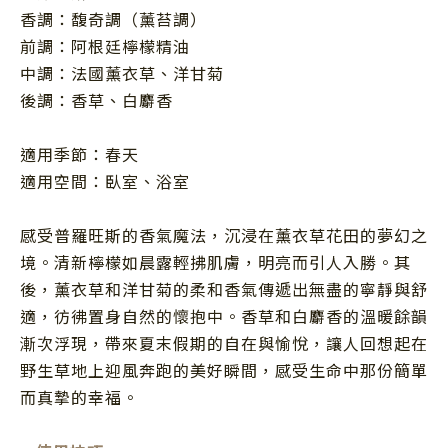
香調：馥奇調（薰苔調）
前調：阿根廷檸檬精油
中調：法國薰衣草、洋甘菊
後調：香草、白麝香
適用季節：春天
適用空間：臥室、浴室
感受普羅旺斯的香氣魔法，沉浸在薰衣草花田的夢幻之
境。清新檸檬如晨露輕拂肌膚，明亮而引人入勝。其
後，薰衣草和洋甘菊的柔和香氣傳遞出無盡的寧靜與舒
適，彷彿置身自然的懷抱中。香草和白麝香的溫暖餘韻
漸次浮現，帶來夏末假期的自在與愉悅，讓人回想起在
野生草地上迎風奔跑的美好瞬間，感受生命中那份簡單
而真摯的幸福。