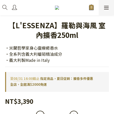
【L'ESSENZA】羅勒與海風 室
內擴香250ml
・米蘭哲學家身心靈療癒香水
・全系列含義大利蠟菊精油成分
・義大利製Made in Italy
至
08/31 16:00
截止
指定商品，夏日促銷：擴香多件優惠
全店，全館滿$2000免運
NT$3,390