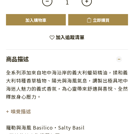
加入購物車
立即購買
加入追蹤清單
商品描述
全系列添加來自地中海沿岸的義大利蠟菊精油，揉和義
大利特種香草植物、陽光與海風氣息，調製出極具地中
海迷人魅力的義式香氛，為心靈帶來舒適與喜悅、全然
釋放身心壓力。
+ 嗅覺描述
羅勒與海風 Basilico・Salty Basil