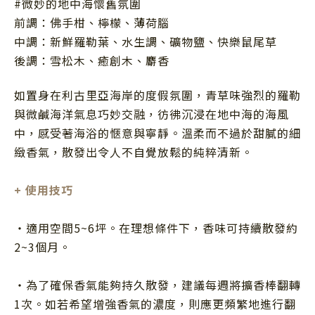
#微妙的地中海懷舊氛圍
前調：佛手柑、檸檬、薄荷腦
中調：新鮮羅勒葉、水生調、礦物鹽、快樂鼠尾草
後調：雪松木、癒創木、麝香
如置身在利古里亞海岸的度假氛圍，青草味強烈的羅勒
與微鹹海洋氣息巧妙交融，彷彿沉浸在地中海的海風
中，感受著海浴的愜意與寧靜。溫柔而不過於甜膩的細
緻香氣，散發出令人不自覺放鬆的純粹清新。
+ 使用技巧
・適用空間5~6坪。在理想條件下，香味可持續散發約
2~3個月。
・為了確保香氣能夠持久散發，建議每週將擴香棒翻轉
1次。如若希望增強香氣的濃度，則應更頻繁地進行翻