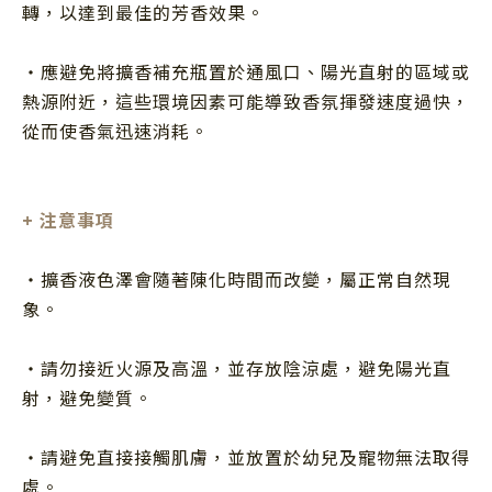
轉，以達到最佳的芳香效果。
・應避免將擴香補充瓶置於通風口、陽光直射的區域或
熱源附近，這些環境因素可能導致香氛揮發速度過快，
從而使香氣迅速消耗。
+ 注意事項
・擴香液色澤會隨著陳化時間而改變，屬正常自然現
象。
・請勿接近火源及高溫，並存放陰涼處，避免陽光直
射，避免變質。
・請避免直接接觸肌膚，並放置於幼兒及寵物無法取得
處。