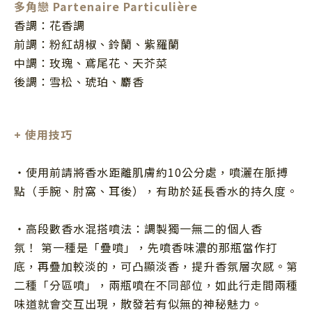
多角戀 Partenaire Particulière
香調：花香調
前調：粉紅胡椒、鈴蘭、紫羅蘭
中調：玫瑰、鳶尾花、天芥菜
後調：雪松、琥珀、麝香
+
使用技巧
・使用前請將香水距離肌膚約
10
公分處，噴灑在脈搏
點（手腕、肘窩、耳後），有助於延長香水的持久度。
・高段數香水混搭噴法：調製獨一無二的個人香
氛！ 第一種是「疊噴」，先噴香味濃的那瓶當作打
底，再疊加較淡的，可凸顯淡香，提升香氛層次感。第
二種「分區噴」，兩瓶噴在不同部位，如此行走間兩種
味道就會交互出現，散發若有似無的神秘魅力。