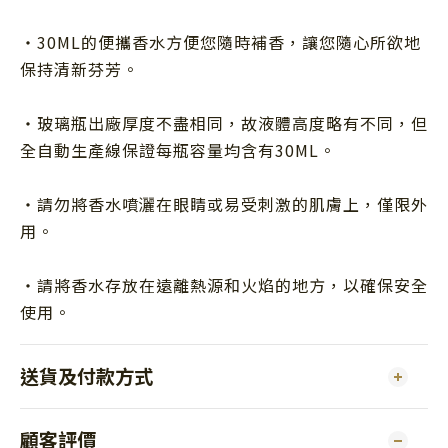
・
30ML
的便攜香水方便您隨時補香，讓您隨心所欲地
保持清新芬芳。
・玻璃瓶出廠厚度不盡相同，故液體高度略有不同，但
全自動生產線保證每瓶容量均含有30ML。
・請勿將香水噴灑在眼睛或易受刺激的肌膚上，僅限外
用。
・請將香水存放在遠離熱源和火焰的地方，以確保安全
使用。
送貨及付款方式
顧客評價