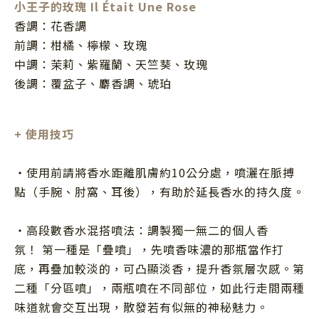
小王子的玫瑰
Il Était Une Rose
香調：花香調
前調：柑橘、檸檬、玫瑰
中調：茉莉、紫羅蘭、天竺葵、玫瑰
後調：覆盆子、麝香調、琥珀
+
使用技巧
・使用前請將香水距離肌膚約
10
公分處，噴灑在脈搏
點（手腕、肘窩、耳後），有助於延長香水的持久度。
・高段數香水混搭噴法：調製獨一無二的個人香
氛！ 第一種是「疊噴」，先噴香味濃的那瓶當作打
底，再疊加較淡的，可凸顯淡香，提升香氛層次感。第
二種「分區噴」，兩瓶噴在不同部位，如此行走間兩種
味道就會交互出現，散發若有似無的神秘魅力。