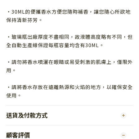
・
30ML
的便攜香水方便您隨時補香，讓您隨心所欲地
保持清新芬芳。
・玻璃瓶出廠厚度不盡相同，故液體高度略有不同，但
全自動生產線保證每瓶容量均含有30ML。
・請勿將香水噴灑在眼睛或易受刺激的肌膚上，僅限外
用。
・請將香水存放在遠離熱源和火焰的地方，以確保安全
使用。
送貨及付款方式
顧客評價