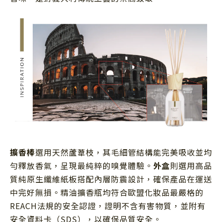
擴香棒
選用天然蘆葦枝，其毛細管結構能完美吸收並均
勻釋放香氣，呈現最純粹的嗅覺體驗。
外盒
則選用高品
質純原生纖維紙板搭配內層防震設計，確保產品在運送
中完好無損。精油擴香瓶均符合歐盟化妝品最嚴格的
REACH法規的安全認證，證明不含有害物質，並附有
安全資料卡（SDS），以確保品質安全。