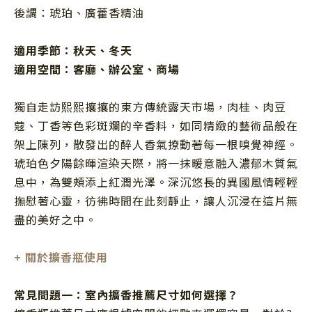
後調：琥珀、廣藿香精油
適用季節：秋
天、冬天
適用空間：
客廳、辦公室、
商場
獨自走訪熙熙攘攘的東方傳統露天市場，肉桂、肉豆
蔻、丁香等色彩斑斕的辛香料，如同精緻的藝術品般在
架上陳列，散發出的醉人香氣撩動著每一根嗅覺神經。
琥珀色夕陽餘暉渲染天際，將一抹暖意融入濃郁木質氣
息中，為雙頰添上紅潤光澤。深沉悠長的異國風情輕輕
撫慰著心靈，彷彿時間在此刻靜止，讓人沉浸在這片無
盡的美好之中。
+
關於擴香瓶使用
常見問題一：室內擴香推薦尺寸如何選擇？