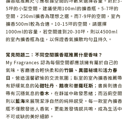
擴香瓶推薦尺寸應根據空間的坪數來選擇容量。對於3-
5坪的小型空間，建議使用100ml的擴香瓶。5-7坪的
空間，250ml擴香為理想之選。而7-9坪的空間，室內
擴香500ml較為合適。10-15坪的空間，請選擇
1000ml的容量，若空間達到20-30坪，則以4500ml
的室內擴香瓶為佳，以保證香氣擴散均勻且持久。
常見問題二：不同空間擴香瓶推薦什麼香味？
My Fragrances 認為每個空間都應該擁有屬於自己的
氣味。客廳適合輕快柔和的
竹韻、異國秘境
和
活力春
日
，營造溫馨歡愉的交流氛圍；臥室的室內擴香推薦帶
有舒緩氣息的
沁甜牡丹
、
黯夜
和
普羅旺斯
；書房則適合
帶有沉穩氣息的
香木
，在靜謐中啟發思緒；而浴廁空間
則以
藍海
來展現潔淨自然的純粹感受。
每一款室內擴香
瓶不僅散發迷人香氣，更能激發情感共鳴，成為生活中
不可或缺的美好細節。