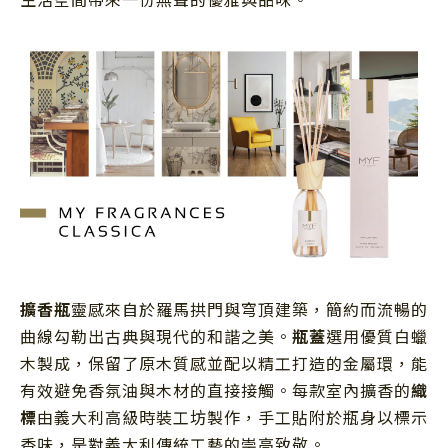
擴香瓶
靈感來自於羅馬拱門與穹頂建築，簡約而流暢的
曲線勾勒出古典與現代的和諧之美。
瓶蓋
選用優質白蠟
木製成，保留了原木質感並配以精工打造的金屬環，能
有效避免香氛油與木材的直接接觸。每款室內擴香的
織
標
由義大利高級時裝工坊製作，手工貼附於瓶身以標示
香味，是對義大利傳統工藝的崇高致敬。