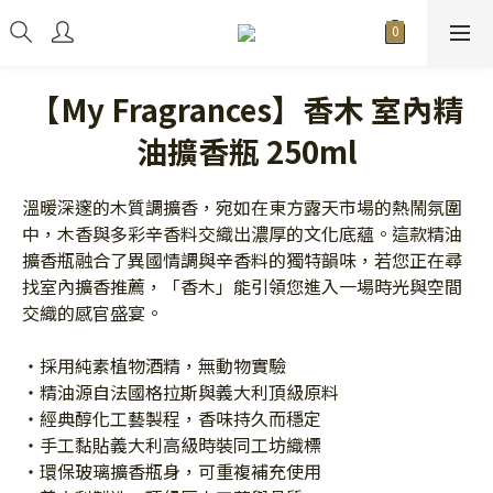
【My Fragrances】香木 室內精
油擴香瓶 250ml
溫暖深邃的木質調擴香，宛如在東方露天市場的熱鬧氛圍
中，木香與多彩辛香料交織出濃厚的文化底蘊。這款精油
擴香瓶融合了異國情調與辛香料的獨特韻味，若您正在尋
找室內擴香推薦，「香木」能引領您進入一場時光與空間
交織的感官盛宴。
・採用純素植物酒精，無動物實驗
・精油源自法國格拉斯與義大利頂級原料
・經典醇化工藝製程，香味持久而穩定
・手工黏貼義大利高級時裝同工坊織標
・環保玻璃擴香瓶身，可重複補充使用