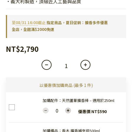
・義大利製造，頂級匠人工藝與品質
至
08/31 16:00
截止
指定商品，夏日促銷：擴香多件優惠
全店，全館滿$2000免運
NT$2,790
以優惠價加購商品
(最多 1 件)
加購配件：天然蘆葦擴香棒 – 適用於250ml
優惠價 NT$590
加購備品：香木 擴香補充瓶500ml