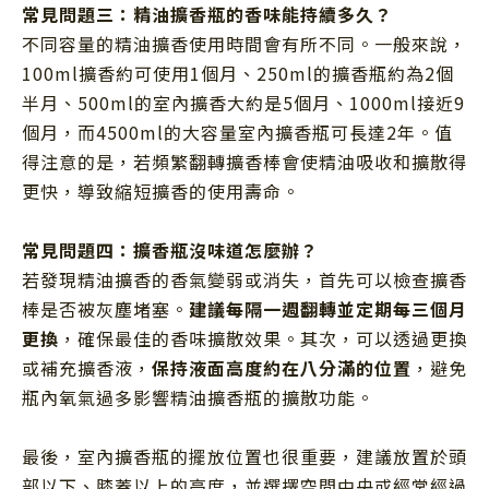
常見問題三：精油擴香瓶的香味能持續多久？
不同容量的精油擴香使用時間會有所不同。一般來說，
100ml擴香約可使用1個月、250ml的擴香瓶約為2個
半月、500ml的室內擴香大約是5個月、1000ml接近9
個月，而4500ml的大容量室內擴香瓶可長達2年。值
得注意的是，若頻繁翻轉擴香棒會使精油吸收和擴散得
更快，導致縮短擴香的使用壽命。
常見問題四：擴香瓶沒味道怎麼辦？
若發現精油擴香的香氣變弱或消失，首先可以檢查擴香
棒是否被灰塵堵塞。
建議每隔一週翻轉並定期每三個月
更換
，確保最佳的香味擴散效果。其次，可以透過更換
或補充擴香液，
保持液面高度約在八分滿的位置
，避免
瓶內氧氣過多影響精油擴香瓶的擴散功能。
最後，室內擴香瓶的擺放位置也很重要，建議放置於頭
部以下、膝蓋以上的高度，並選擇空間中央或經常經過