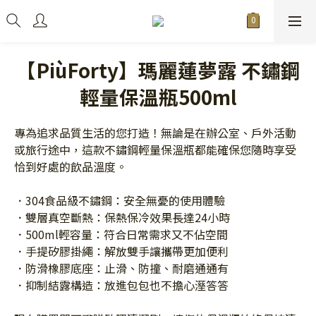
【PiùForty】瑪麗蓮夢露 不鏽鋼
輕量保溫瓶500ml
專為追求品質生活的您打造！無論是在辦公室、戶外活動
或旅行途中，這款不鏽鋼輕量保溫瓶都能確保您隨時享受
恰到好處的飲品溫度。
．304食品級不鏽鋼：安全無憂的使用體驗
．雙層真空斷熱：保熱保冷效果長達24小時
．500ml輕容量：符合日常需求又不佔空間
．手提矽膠掛繩：解放雙手讓攜帶更加便利
．防滑橡膠底座：止滑、防撞、耐磨通通有
．抑制結露構造：放進包包也不擔心溼答答