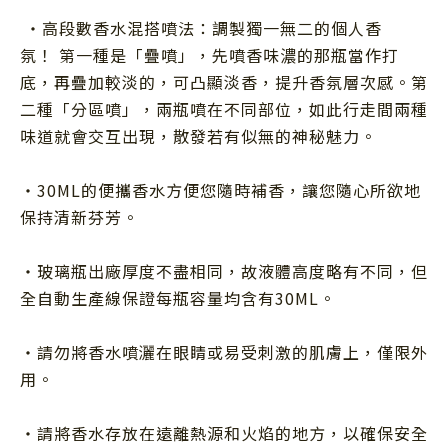
・高段數香水混搭噴法：調製獨一無二的個人香
氛！ 第一種是「疊噴」，先噴香味濃的那瓶當作打
底，再疊加較淡的，可凸顯淡香，提升香氛層次感。第
二種「分區噴」，兩瓶噴在不同部位，如此行走間兩種
味道就會交互出現，散發若有似無的神秘魅力。
・
30ML
的便攜香水方便您隨時補香，讓您隨心所欲地
保持清新芬芳。
・玻璃瓶出廠厚度不盡相同，故液體高度略有不同，但
全自動生產線保證每瓶容量均含有30ML。
・請勿將香水噴灑在眼睛或易受刺激的肌膚上，僅限外
用。
・請將香水存放在遠離熱源和火焰的地方，以確保安全