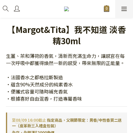
【Margot&Tita】我不知道 淡香
精30ml
生薑、茶和薄荷的香氣，清新而充滿生命力，讓感官在每
一次呼吸中都獲得煥然一新的感受，帶來無限的正能量。
・法國香水之都格拉斯製造
・蘊含90%天然成分的純素香水
・便攜式容量可隨時補充香氣
・根據喜好自由混香，打造專屬香味
至
08/09 16:00
截止
指定商品，父親節限定：男香/中性香買二送
一（皮革款三入禮盒包裝）
全店，全館滿$2000免運