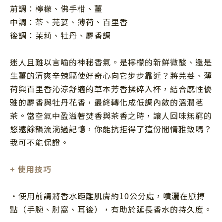
前調：檸檬、佛手柑、薑
中調：茶、芫荽、薄荷、百里香
後調：茉莉、牡丹、麝香調
迷人且難以言喻的神秘香氣。是檸檬的新鮮微酸、還是
生薑的清爽辛辣驅使好奇心向它步步靠近？將芫荽、薄
荷與百里香沁涼舒適的草本芳香揉碎入杯，結合感性優
雅的麝香與牡丹花香，最終轉化成低調內斂的溫潤茗
茶。當空氣中盈溢著焚香與茶香之時，讓人回味無窮的
悠遠餘韻流淌過記憶，你能抗拒得了這份閒情雅致嗎？
我可不能保證。
+
使用技巧
・使用前請將香水距離肌膚約
10
公分處，噴灑在脈搏
點（手腕、肘窩、耳後），有助於延長香水的持久度。