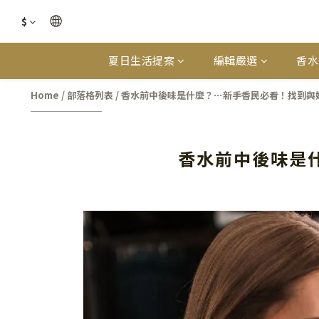
$
夏日生活提案
編輯嚴選
香水
Home
/
部落格列表
/
香水前中後味是什麼？⋯新手香民必看！找到與妳更
香水前中後味是什