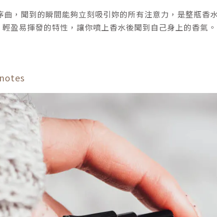
序曲，聞到的瞬間能夠立刻吸引妳的所有注意力，是整瓶香
鐘，輕盈易揮發的特性，讓你噴上香水後聞到自己身上的香氣。
otes