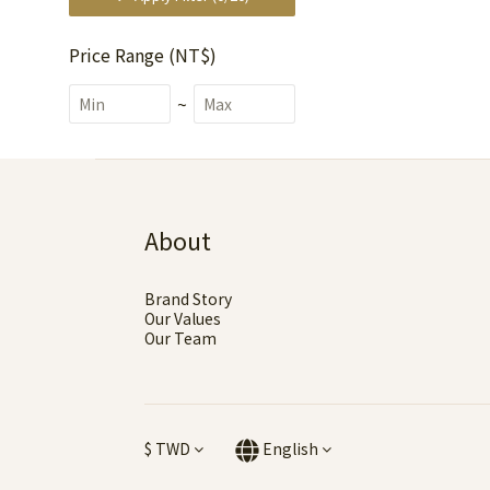
Price Range (NT$)
~
About
Brand Story
Our Values
Our Team
$
TWD
English