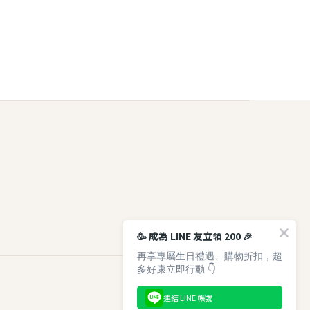
🥳 成為 LINE 友立領 200 🎉
再享專屬生日禮遇、購物折扣，超
多好康立即行動 👇
連結 LINE 帳號