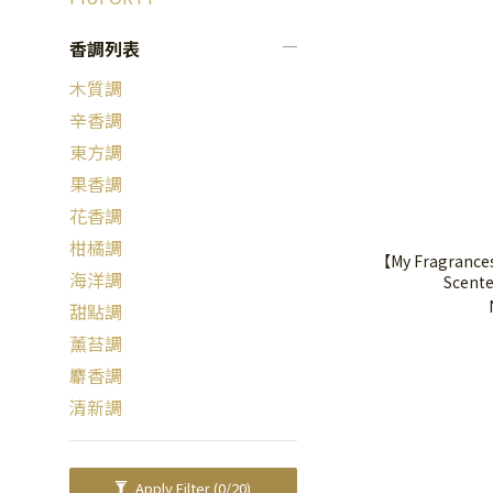
香調列表
木質調
辛香調
東方調
果香調
花香調
柑橘調
【My Fragrance
海洋調
Scente
甜點調
薰苔調
麝香調
清新調
Apply Filter
(0/20)