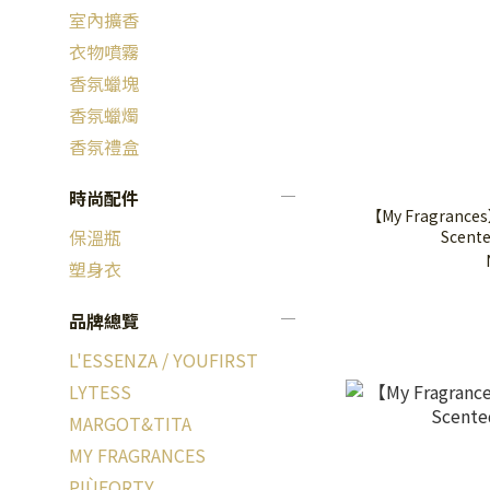
室內擴香
衣物噴霧
香氛蠟塊
香氛蠟燭
香氛禮盒
時尚配件
【My Fragrances
保溫瓶
Scente
塑身衣
品牌總覽
L'ESSENZA / YOUFIRST
LYTESS
MARGOT&TITA
MY FRAGRANCES
PIÙFORTY