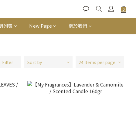
調列表
New Page
關於我們
Filter
Sort by
24 Items per page