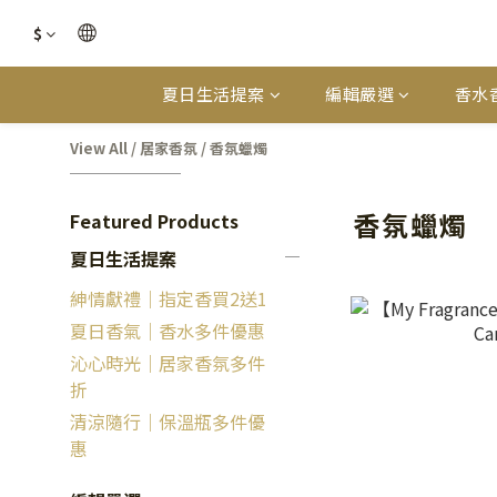
$
夏日生活提案
編輯嚴選
香水
View All
/
居家香氛
/
香氛蠟燭
香氛蠟燭
Featured Products
夏日生活提案
紳情獻禮｜指定香買2送1
夏日香氣｜香水多件優惠
沁心時光｜居家香氛多件
折
清涼隨行｜保溫瓶多件優
惠