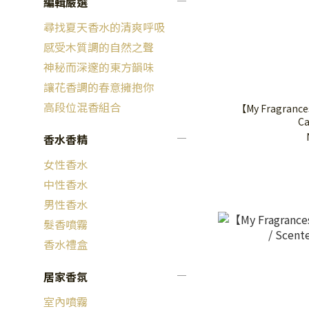
編輯嚴選
尋找夏天香水的清爽呼吸
感受木質調的自然之聲
神秘而深邃的東方韻味
讓花香調的春意擁抱你
高段位混香組合
【My Fragrance
Ca
香水香精
女性香水
中性香水
男性香水
髮香噴霧
香水禮盒
居家香氛
室內噴霧