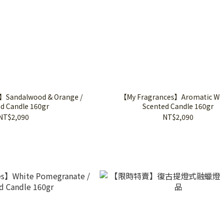
】Sandalwood & Orange /
【My Fragrances】Aromatic W
d Candle 160gr
Scented Candle 160gr
NT$2,090
NT$2,090