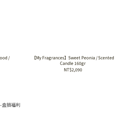
ood /
【My Fragrances】Sweet Peonia / Scented
Candle 160gr
NT$2,090