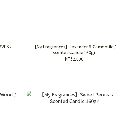
VES /
【My Fragrances】Lavender & Camomile /
Scented Candle 160gr
NT$2,090