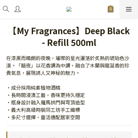
【My Fragrances】Deep Black
- Refill 500ml
在漆黑而晴朗的夜晚，璀璨的星光灑落於炙熱的琥珀色沙
漠。「黯夜」以花香調為中調，融合了木蘭與龍涎香的珍
貴氣息，展現誘人又神秘的魅力。
・成分採用純素植物酒精
・長時間浸漬工藝，香味更持久穩定
・瓶身設計融入羅馬拱門與穹頂造型
・義大利高級時裝同工坊手工織標
・多尺寸選擇，靈活適配居家空間