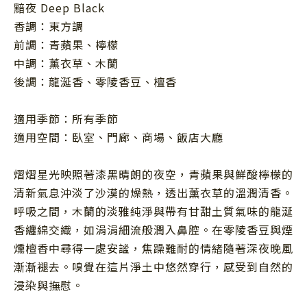
黯夜 Deep Black
香調：東方調
前調：青蘋果、檸檬
中調：薰衣草、木蘭
後調：龍涎香、零陵香豆、檀香
適用季節：所有季節
適用空間：臥室、門廊、商場、飯店大廳
熠熠星光映照著漆黑晴朗的夜空，青蘋果與鮮酸檸檬的
清新氣息沖淡了沙漠的燥熱，透出薰衣草的溫潤清香。
呼吸之間，木蘭的淡雅純淨與帶有甘甜土質氣味的龍涎
香纏綿交織，如涓涓細流般潤入鼻腔。在零陵香豆與煙
燻檀香中尋得一處安謐，焦躁難耐的情緒隨著深夜晚風
漸漸褪去。嗅覺在這片淨土中悠然穿行，感受到自然的
浸染與撫慰。