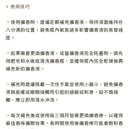
+ 使用技巧
・使用擴香時，建議定期補充擴香液，保持液面維持在
八分滿的位置，避免瓶內氧氣過多影響擴香液的蒸發速
度。
・如果需要更換擴香液，或當擴香液完全耗盡時，請先
用肥皂和水徹底清洗擴香瓶，並確保瓶內完全乾燥後再
補充新的擴香液。
・補充時建議佩戴一次性手套並使用小漏斗，避免擴香
液與皮膚或眼睛接觸而引起的過敏或刺激。如不慎接
觸，應立即用清水沖洗。
・每次補充後或使用每三個月皆需更換擴香棒，以確保
最佳香味擴散效果。長時間使用後擴香棒可能會飽和香