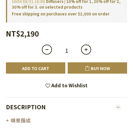
Until
08/31 16:00
Diffusers | 10% off for 1, 20% off for 2,
30% off for 3. on selected products
Free shipping on purchases over $2,000 on order
NT$2,190
ADD TO CART
BUY NOW
Add to Wishlist
DESCRIPTION
+ 嗅覺描述