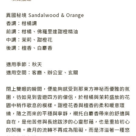
異國秘境 Sandalwood & Orange
香調：柑橘調
前調：柑橘、佛羅里達甜橙精油
中調：茉莉、甜橙花
後調：檀香、白麝香
適用季節：秋天
適用空間：客廳、辦公室、玄關
閉上雙眼的瞬間，便能夠感受到那東方神祕而優雅的氛
圍，彷如見到雲遊四方的僧侶，於柑橘與茉莉盛放的花
園中稍作歇息的模樣。甜橙花香與檀香的柔和暖意環
繞，隨之而來的平穩與寧靜，襯托白麝香帶來的舒適與
自在，是他苦修與長途跋涉的心靈慰藉，也是重拾初心
的契機。歲月的流轉不再成為阻礙，而是洋溢著一種悠