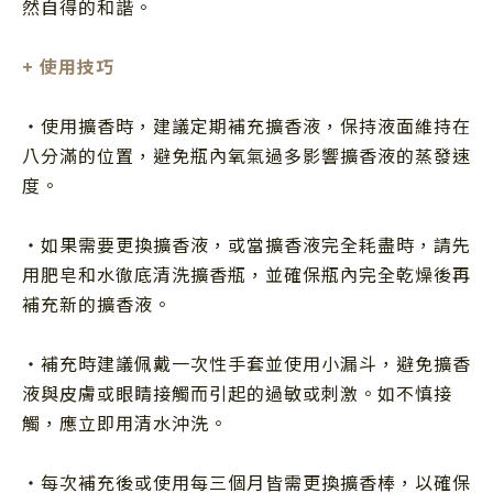
然自得的和諧。
+ 使用技巧
・使用擴香時，建議定期補充擴香液，保持液面維持在
八分滿的位置，避免瓶內氧氣過多影響擴香液的蒸發速
度。
・如果需要更換擴香液，或當擴香液完全耗盡時，請先
用肥皂和水徹底清洗擴香瓶，並確保瓶內完全乾燥後再
補充新的擴香液。
・補充時建議佩戴一次性手套並使用小漏斗，避免擴香
液與皮膚或眼睛接觸而引起的過敏或刺激。如不慎接
觸，應立即用清水沖洗。
・每次補充後或使用每三個月皆需更換擴香棒，以確保