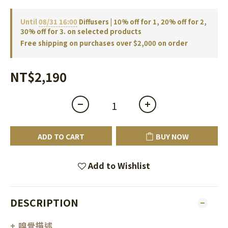
Until
08/31 16:00
Diffusers | 10% off for 1, 20% off for 2,
30% off for 3. on selected products
Free shipping on purchases over $2,000 on order
NT$2,190
ADD TO CART
BUY NOW
Add to Wishlist
DESCRIPTION
+ 嗅覺描述