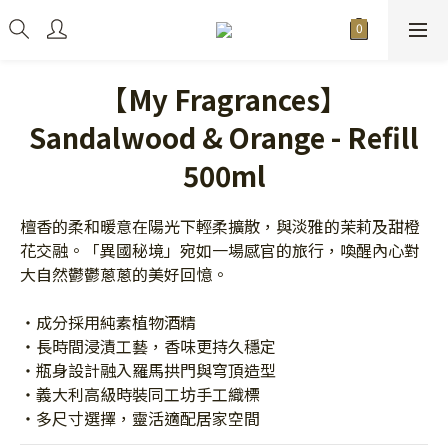
【My Fragrances】
Sandalwood & Orange - Refill
500ml
檀香的柔和暖意在陽光下輕柔擴散，與淡雅的茉莉及甜橙
花交融。「異國秘境」宛如一場感官的旅行，喚醒內心對
大自然鬱鬱蔥蔥的美好回憶。
・成分採用純素植物酒精
・長時間浸漬工藝，香味更持久穩定
・瓶身設計融入羅馬拱門與穹頂造型
・義大利高級時裝同工坊手工織標
・多尺寸選擇，靈活適配居家空間