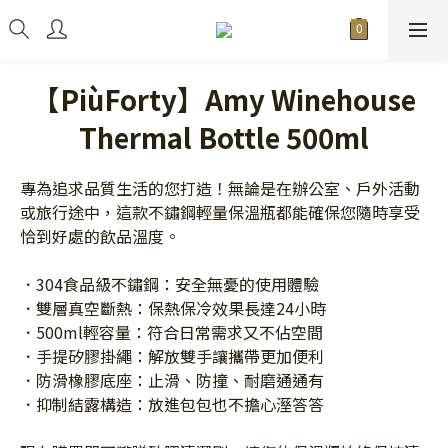
【PiùForty】Amy Winehouse
Thermal Bottle 500ml
專為追求品質生活的您打造！無論是在辦公室、戶外活動
或旅行途中，這款不鏽鋼輕量保溫瓶都能確保您隨時享受
恰到好處的飲品溫度。
．304食品級不鏽鋼：安全無憂的使用體驗
．雙層真空斷熱：保熱保冷效果長達24小時
．500ml輕容量：符合日常需求又不佔空間
．手提矽膠掛繩：解放雙手讓攜帶更加便利
．防滑橡膠底座：止滑、防撞、耐磨通通有
．抑制結露構造：放進包包也不擔心溼答答