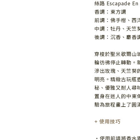
絲路 Escapade En 
香調：東方調
前調：佛手柑、西
中調：牡丹、天竺
後調：沉香、麝香
穿梭於聖米歇爾山
輪彷彿停止轉動。
滲出玫瑰、天竺葵
明亮。精緻古玩瓶
秘、優雅又耐人尋
置身在迷人的中東
驗為旅程畫上了圓
+
使用技巧
・使用前請將香水