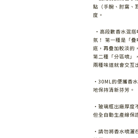
點（手腕、肘窩、
度。
・高段數香水混搭
氛！ 第一種是「
底，再疊加較淡的
第二種「分區噴」
兩種味道就會交互
・
30ML
的便攜香水
地保持清新芬芳。
・玻璃瓶出廠厚度
但全自動生產線保證
・請勿將香水噴灑