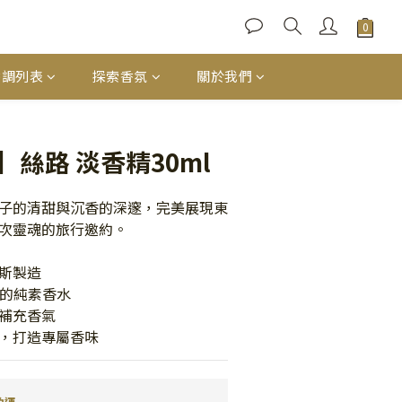
香調列表
探索香氛
關於我們
立即購買
絲路 淡香精30ml
子的清甜與沉香的深邃，完美展現東
次靈魂的旅行邀約。
斯製造
分的純素香水
補充香氣
，打造專屬香味
免運