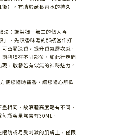
耳後），有助於延長香水的持久
噴法：調製獨一無二的個人香
疊噴」，先噴香味濃的那瓶當作打
，可凸顯淡香，提升香氛層次感。
，兩瓶噴在不同部位，如此行走間
出現，散發若有似無的神秘魅力。
方便您隨時補香，讓您隨心所欲
不盡相同，故液體高度略有不同，
每瓶容量均含有30ML。
在眼睛或易受刺激的肌膚上，僅限