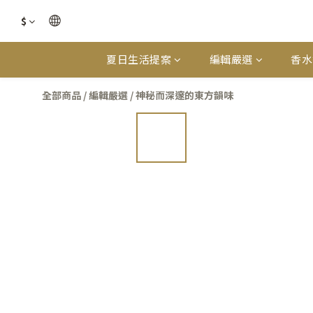
$
夏日生活提案
編輯嚴選
香水
全部商品
/
編輯嚴選
/
神秘而深邃的東方韻味