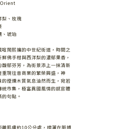
Orient
洋梨、玫瑰
葵
調、琥珀
城喧鬧熙攘的中世紀街道，時間之
新鮮佛手柑與西洋梨的濃郁果香，
的馥郁芬芳，為街景添上一抹清新
壺重現往昔商業的繁榮興盛，神
味的煙燻木質氣息油然而生，宛若
傳統市集，極富異國風情的感官體
滿的句點。
距離肌膚約
10
公分處，噴灑在脈搏