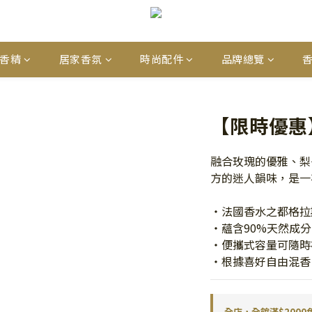
香精
居家香氛
時尚配件
品牌總覽
【限時優惠】
融合玫瑰的優雅、梨
方的迷人韻味，是一
・法國香水之都格拉
・蘊含90%天然成
・便攜式容量可隨時
・根據喜好自由混香
全店，全館滿$2000