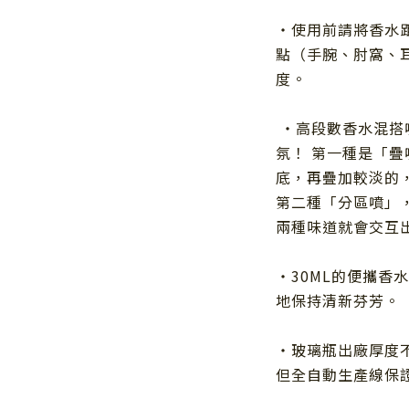
・使用前請將香水
點（手腕、肘窩、
度。
・高段數香水混搭
氛！ 第一種是「
底，再疊加較淡的
第二種「分區噴」
兩種味道就會交互
・
30ML
的便攜香水
地保持清新芬芳。
・玻璃瓶出廠厚度
但全自動生產線保證