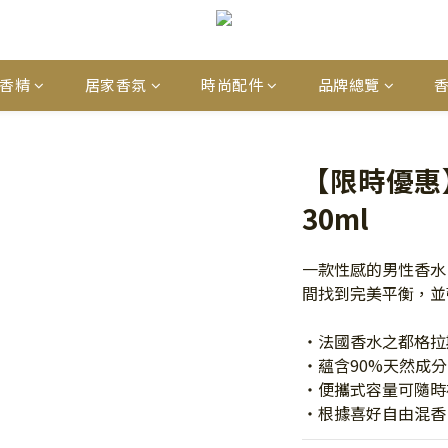
香精
居家香氛
時尚配件
品牌總覽
【限時優惠
30ml
一款性感的男性香水
間找到完美平衡，並
・法國香水之都格拉
・蘊含90%天然成
・便攜式容量可隨時
・根據喜好自由混香