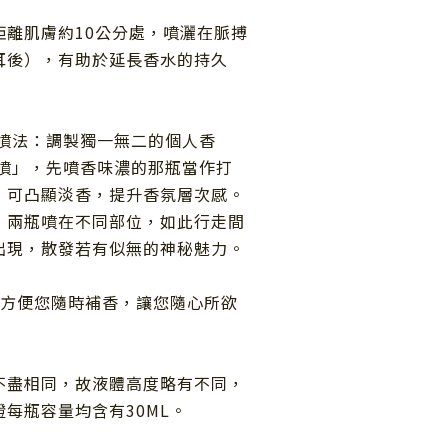
距離肌膚約
10
公分處，噴灑在脈搏
耳後），有助於延長香水的持久
噴法：調製獨一無二的個人香
疊噴」，先噴香味濃的那瓶當作打
，可凸顯淡香，提升香氛層次感。
，兩瓶噴在不同部位，如此行走間
出現，散發若有似無的神秘魅力。
方便您隨時補香，讓您隨心所欲
不盡相同，故液體高度略有不同，
每瓶容量均含有30ML。