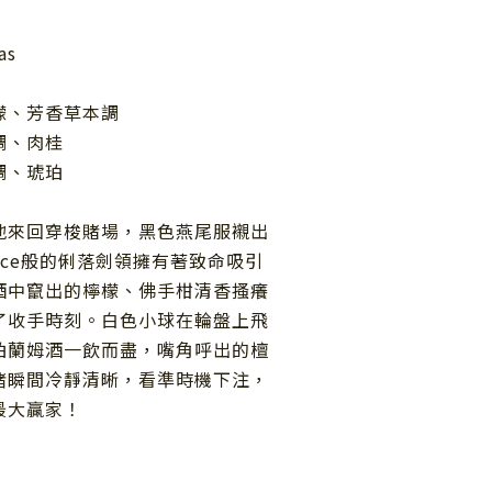
as
檬、芳香草本調
調、肉桂
調、琥珀
地來回穿梭賭場，黑色燕尾服襯出
ce般的俐落劍領擁有著致命吸引
酒中竄出的檸檬、佛手柑清香搔癢
了收手時刻。白色小球在輪盤上飛
珀蘭姆酒一飲而盡，嘴角呼出的檀
緒瞬間冷靜清晰，看準時機下注，
最大贏家！