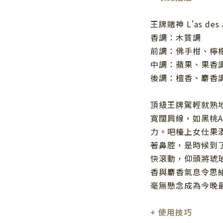
王牌賭神 L'as des 
香調：木質調
前調：佛手柑、檸
中調：蘋果、果香
後調：檀香、麝香
頂級王牌駕輕就熟
寬闊肩線，如黑桃A
力。吧檯上女仕果
著鼻腔，是時候到
快滾動，仰頭將琥
香與麝香氣息令思
毫無懸念成為今晚
+
使用技巧