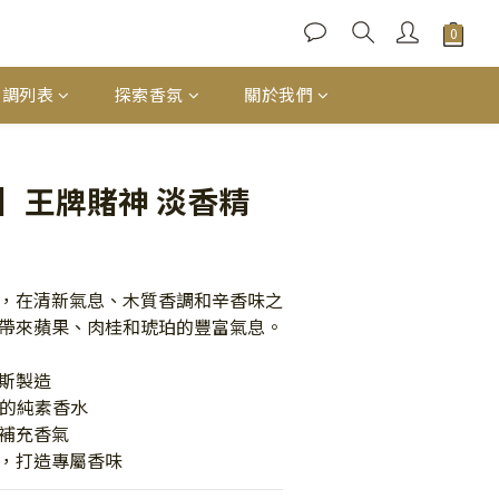
香調列表
探索香氛
關於我們
立即購買
】王牌賭神 淡香精
，在清新氣息、木質香調和辛香味之
帶來蘋果、肉桂和琥珀的豐富氣息。
斯製造
分的純素香水
補充香氣
，打造專屬香味