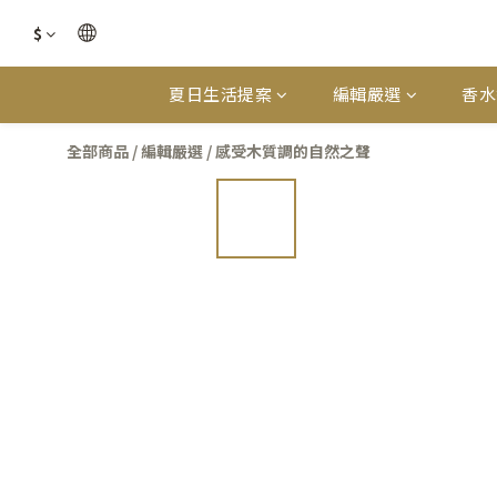
$
夏日生活提案
編輯嚴選
香水
全部商品
/
編輯嚴選
/
感受木質調的自然之聲