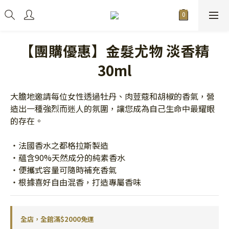
【團購優惠】金髮尤物 淡香精
30ml
大膽地邀請每位女性透過牡丹、肉荳蔻和胡椒的香氣，營
造出一種強烈而迷人的氛圍，讓您成為自己生命中最耀眼
的存在。
・法國香水之都格拉斯製造
・蘊含90%天然成分的純素香水
・便攜式容量可隨時補充香氣
・根據喜好自由混香，打造專屬香味
全店，全館滿$2000免運