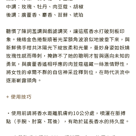
中調：玫瑰、牡丹、肉豆蔻、胡椒
後調：廣藿香、麝香、苔蘚、琥珀
聽慣了陳詞濫調與戲謔調笑，讓這瓶香水打破刻板印
象。幾綹金色捲髮順著光潔額角波浪似地披垂下來，與
新鮮佛手柑共沐陽光下綻放柔和光暈，曼妙身姿如妖嬈
玫瑰性感而帶刺，掩飾不了她的聰明才智與邁向未知的
勇氣，與廣藿香遙相呼應的肉荳蔻蘊藏一絲激情野性，
將女性的卓爾不群的自信神采詮釋到位，在時代洪流中
逐漸嶄露頭角。
+
使用技巧
・使用前請將香水距離肌膚約
10
公分處，噴灑在脈搏
點（手腕、肘窩、耳後），有助於延長香水的持久度。