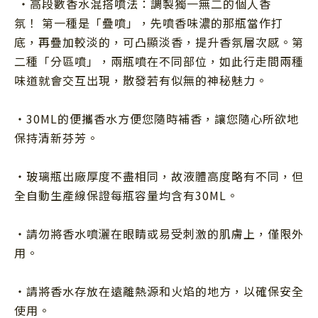
・高段數香水混搭噴法：調製獨一無二的個人香
氛！ 第一種是「疊噴」，先噴香味濃的那瓶當作打
底，再疊加較淡的，可凸顯淡香，提升香氛層次感。第
二種「分區噴」，兩瓶噴在不同部位，如此行走間兩種
味道就會交互出現，散發若有似無的神秘魅力。
・
30ML
的便攜香水方便您隨時補香，讓您隨心所欲地
保持清新芬芳。
・玻璃瓶出廠厚度不盡相同，故液體高度略有不同，但
全自動生產線保證每瓶容量均含有30ML。
・請勿將香水噴灑在眼睛或易受刺激的肌膚上，僅限外
用。
・請將香水存放在遠離熱源和火焰的地方，以確保安全
使用。