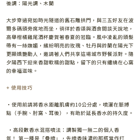
後調：陽光調、木蘭
大步穿過宛如時光隧道的舊石雕拱門，與三五好友在波
爾多碼頭旁席地而坐，徜徉於香頌與酒食間談天說地，
高舉柑橘雞尾酒杯慶賀著春夏的蒞臨。風中凌亂的頭髮
帶有一絲嫵媚，繽紛明亮的玫瑰、牡丹與鈴蘭在陽光下
更顯嬌艷動人，邀請著人們共享這場城市野餐派對。隨
夕陽西下迎來香甜軟糯的甜點，留下的只有纏繞在心窩
的幸福滋味。
+
使用技巧
・使用前請將香水距離肌膚約
10
公分處，噴灑在脈搏
點（手腕、肘窩、耳後），有助於延長香水的持久度。
・高段數香水混搭噴法：調製獨一無二的個人香
氛！ 第一種是「疊噴」，先噴香味濃的那瓶當作打