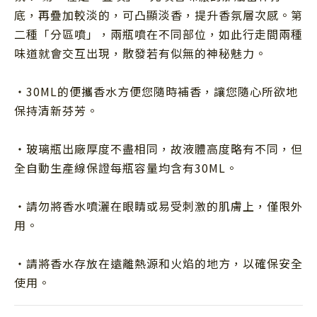
底，再疊加較淡的，可凸顯淡香，提升香氛層次感。第
二種「分區噴」，兩瓶噴在不同部位，如此行走間兩種
味道就會交互出現，散發若有似無的神秘魅力。
・
30ML
的便攜香水方便您隨時補香，讓您隨心所欲地
保持清新芬芳。
・玻璃瓶出廠厚度不盡相同，故液體高度略有不同，但
全自動生產線保證每瓶容量均含有30ML。
・請勿將香水噴灑在眼睛或易受刺激的肌膚上，僅限外
用。
・請將香水存放在遠離熱源和火焰的地方，以確保安全
使用。