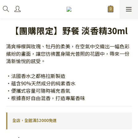
【團購限定】野餐 淡香精30ml
清爽檸檬與玫瑰、牡丹的柔美，在空氣中交織出一幅色彩
繽紛的畫面，讓您彷彿置身陽光普照的花園中，帶來一份
清新愉悅的感受。
・法國香水之都格拉斯製造
・蘊含90%天然成分的純素香水
・便攜式容量可隨時補充香氣
・根據喜好自由混香，打造專屬香味
全店，全館滿$2000免運