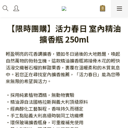
【限時團購】活力春日 室內精油
擴香瓶 250ml
輕盈明亮的花香調擴香，猶如冬日過後的大地甦醒，喚起
自然萬物的勃勃生機。這款精油擴香瓶將接骨木花的輕快
活潑交織著石榴的鮮甜果香，裹覆在溫暖柔和的木質氣息
中。若您正在尋找室內擴香推薦，「活力春日」能為您帶
來無限的希望與活力。
・採用純素植物酒精，無動物實驗
・精油源自法國格拉斯與義大利頂級原料
・經典醇化工藝製程，香味持久而穩定
・手工黏貼義大利高級時裝同工坊織標
・環保玻璃擴香瓶身，可重複補充使用