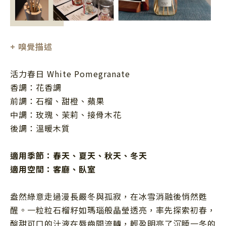
+
嗅覺描述
活力春日 White Pomegranate
香調：花香調
前調：石榴、甜橙、蘋果
中調：玫瑰、茉莉、接骨木花
後調：溫暖木質
適用季節：
春天、夏天、秋天、冬天
適用空間：
客廳、臥室
盎然綠意走過漫長嚴冬與孤寂，在冰雪消融後悄然甦
醒。一粒粒石榴籽如瑪瑙般晶瑩透亮，率先探索初春，
酸甜可口的汁液在唇齒間流轉，輕盈明亮了沉睡一冬的