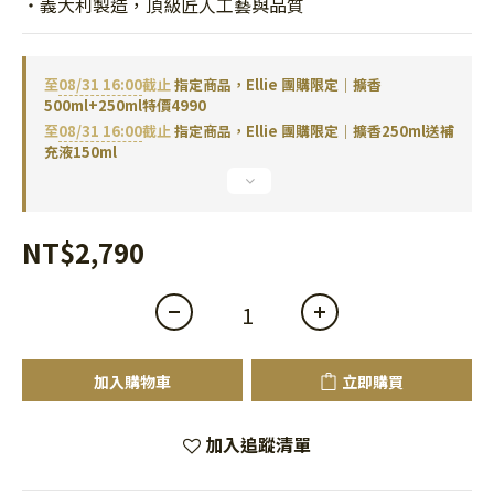
・義大利製造，頂級匠人工藝與品質
至
08/31 16:00
截止
指定商品，Ellie 團購限定｜擴香
500ml+250ml特價4990
至
08/31 16:00
截止
指定商品，Ellie 團購限定｜擴香250ml送補
充液150ml
NT$2,790
加入購物車
立即購買
加入追蹤清單