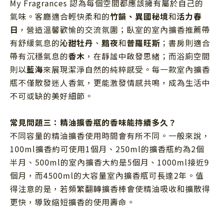
My Fragrances 認為每個空間都應該擁有屬於自己的
氣味。客廳適合輕快柔和的
竹韻、異國秘境
和
活力春
日
，營造溫馨歡愉的交流氛圍；臥室的室內擴香推薦帶
有舒緩氣息的
沁甜牡丹
、
黯夜
和
普羅旺斯
；書房則適合
帶有沉穩氣息的
香木
，在靜謐中啟發思緒；而浴廁空間
則以
藍海
來展現潔淨自然的純粹感受。
每一款室內擴香
瓶不僅散發迷人香氣，更能激發情感共鳴，成為生活中
不可或缺的美好細節。
常見問題三：精油擴香瓶的香味能持續多久？
不同容量的精油擴香使用時間會有所不同。一般來說，
100ml擴香約可使用1個月、250ml的擴香瓶約為2個
半月、500ml的室內擴香大約是5個月、1000ml接近9
個月，而4500ml的大容量室內擴香瓶可長達2年。值
得注意的是，若頻繁翻轉擴香棒會使精油吸收和擴散得
更快，導致縮短擴香的使用壽命。