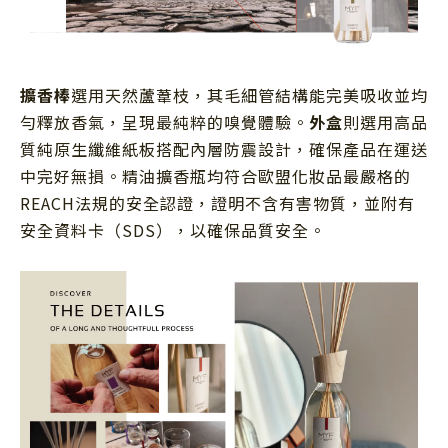
擴香棒
選用天然蘆葦枝，其毛細管結構能完美吸收並均
勻釋放香氣，呈現最純粹的嗅覺體驗。
外盒
則選用高品
質純原生纖維紙板搭配內層防震設計，確保產品在運送
中完好無損。精油擴香瓶均符合歐盟化妝品最嚴格的
REACH法規的安全認證，證明不含有害物質，並附有
安全資料卡（SDS），以確保品質安全。