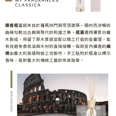
擴香瓶
靈感來自於羅馬拱門與穹頂建築，簡約而流暢的
曲線勾勒出古典與現代的和諧之美。
瓶蓋
選用優質白蠟
木製成，保留了原木質感並配以精工打造的金屬環，能
有效避免香氛油與木材的直接接觸。每款室內擴香的
織
標
由義大利高級時裝工坊製作，手工貼附於瓶身以標示
香味，是對義大利傳統工藝的崇高致敬。