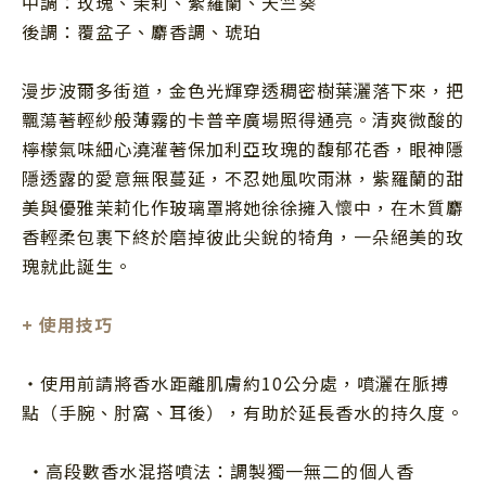
中調：玫瑰、茉莉、紫羅蘭、天竺葵
後調：覆盆子、麝香調、琥珀
漫步波爾多街道，金色光輝穿透稠密樹葉灑落下來，把
飄蕩著輕紗般薄霧的卡普辛廣場照得通亮。清爽微酸的
檸檬氣味細心澆灌著保加利亞玫瑰的馥郁花香，眼神隱
隱透露的愛意無限蔓延，不忍她風吹雨淋，紫羅蘭的甜
美與優雅茉莉化作玻璃罩將她徐徐擁入懷中，在木質麝
香輕柔包裹下終於磨掉彼此尖銳的犄角，一朵絕美的玫
瑰就此誕生。
+
使用技巧
・使用前請將香水距離肌膚約
10
公分處，噴灑在脈搏
點（手腕、肘窩、耳後），有助於延長香水的持久度。
・高段數香水混搭噴法：調製獨一無二的個人香