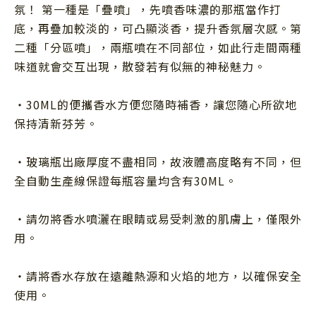
氛！ 第一種是「疊噴」，先噴香味濃的那瓶當作打
底，再疊加較淡的，可凸顯淡香，提升香氛層次感。第
二種「分區噴」，兩瓶噴在不同部位，如此行走間兩種
味道就會交互出現，散發若有似無的神秘魅力。
・
30ML
的便攜香水方便您隨時補香，讓您隨心所欲地
保持清新芬芳。
・玻璃瓶出廠厚度不盡相同，故液體高度略有不同，但
全自動生產線保證每瓶容量均含有30ML。
・請勿將香水噴灑在眼睛或易受刺激的肌膚上，僅限外
用。
・請將香水存放在遠離熱源和火焰的地方，以確保安全
使用。