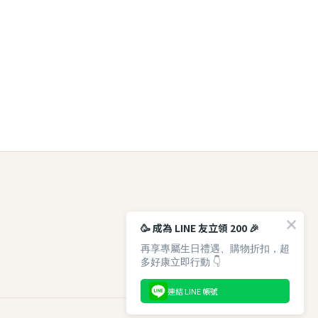
🥳 成為 LINE 友立領 200 🎉
再享專屬生日禮遇、購物折扣，超
多好康立即行動 👇
連結 LINE 帳號