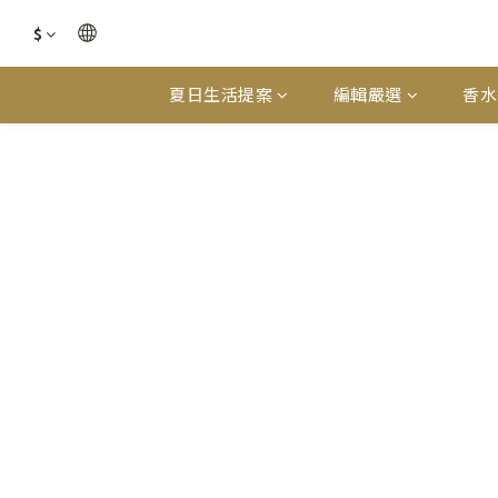
$
夏日生活提案
編輯嚴選
香水