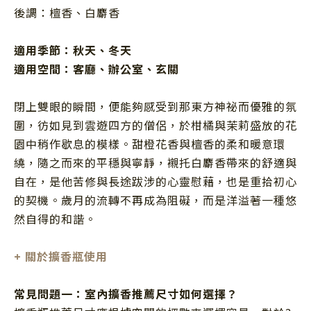
後調：檀香、白麝香
適用季節：秋
天、冬天
適用空間：
客廳、辦公室、玄關
閉上雙眼的瞬間，便能夠感受到那東方神祕而優雅的氛
圍，彷如見到雲遊四方的僧侶，於柑橘與茉莉盛放的花
園中稍作歇息的模樣。甜橙花香與檀香的柔和暖意環
繞，隨之而來的平穩與寧靜，襯托白麝香帶來的舒適與
自在，是他苦修與長途跋涉的心靈慰藉，也是重拾初心
的契機。歲月的流轉不再成為阻礙，而是洋溢著一種悠
然自得的和諧。
+
關於擴香瓶使用
常見問題一：室內擴香推薦尺寸如何選擇？