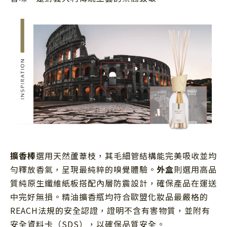
擴香棒
選用天然蘆葦枝，其毛細管結構能完美吸收並均
勻釋放香氣，呈現最純粹的嗅覺體驗。
外盒
則選用高品
質純原生纖維紙板搭配內層防震設計，確保產品在運送
中完好無損。精油擴香瓶均符合歐盟化妝品最嚴格的
REACH法規的安全認證，證明不含有害物質，並附有
安全資料卡（SDS），以確保品質安全。