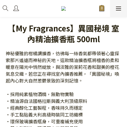
【My Fragrances】異國秘境 室
內精油擴香瓶 500ml
神秘優雅的柑橘調擴香，彷彿每一絲香氣都帶領著心靈探
索那片遙遠而神秘的天地。這款精油擴香瓶將檀香的柔和
暖意在陽光中悄然綻放，與淡雅的茉莉花香和甜美的橙花
氣息交織，若您正在尋找室內擴香推薦，「異國秘境」喚
起內心對大自然葱鬱景致的深刻記憶。
・採用純素植物酒精，無動物實驗
・精油源自法國格拉斯與義大利頂級原料
・經典醇化工藝製程，香味持久而穩定
・手工黏貼義大利高級時裝同工坊織標
・環保玻璃擴香瓶身，可重複補充使用