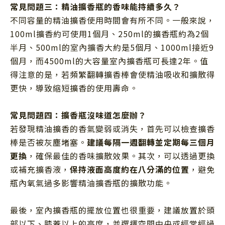
常見問題三：精油擴香瓶的香味能持續多久？
不同容量的精油擴香使用時間會有所不同。一般來說，
100ml擴香約可使用1個月、250ml的擴香瓶約為2個
半月、500ml的室內擴香大約是5個月、1000ml接近9
個月，而4500ml的大容量室內擴香瓶可長達2年。值
得注意的是，若頻繁翻轉擴香棒會使精油吸收和擴散得
更快，導致縮短擴香的使用壽命。
常見問題四：擴香瓶沒味道怎麼辦？
若發現精油擴香的香氣變弱或消失，首先可以檢查擴香
棒是否被灰塵堵塞。
建議每隔一週翻轉並定期每三個月
更換
，確保最佳的香味擴散效果。其次，可以透過更換
或補充擴香液，
保持液面高度約在八分滿的位置
，避免
瓶內氧氣過多影響精油擴香瓶的擴散功能。
最後，室內擴香瓶的擺放位置也很重要，建議放置於頭
部以下、膝蓋以上的高度，並選擇空間中央或經常經過