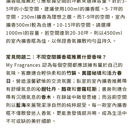
擴香瓶推薦尺寸應根據空間的坪數來選擇容量。對於3-
5坪的小型空間，建議使用100ml的擴香瓶。5-7坪的
空間，250ml擴香為理想之選。而7-9坪的空間，室內
擴香500ml較為合適。10-15坪的空間，請選擇
1000ml的容量，若空間達到20-30坪，則以4500ml
的室內擴香瓶為佳，以保證香氣擴散均勻且持久。
常見問題二：不同空間擴香瓶推薦什麼香味？
My Fragrances 認為每個空間都應該擁有屬於自己的
氣味。客廳適合輕快柔和的
竹韻、異國秘境
和
活力春
日
，營造溫馨歡愉的交流氛圍；臥室的室內擴香推薦帶
有舒緩氣息的
沁甜牡丹
、
黯夜
和
普羅旺斯
；書房則適合
帶有沉穩氣息的
香木
，在靜謐中啟發思緒；而浴廁空間
則以
藍海
來展現潔淨自然的純粹感受。
每一款室內擴香
瓶不僅散發迷人香氣，更能激發情感共鳴，成為生活中
不可或缺的美好細節。