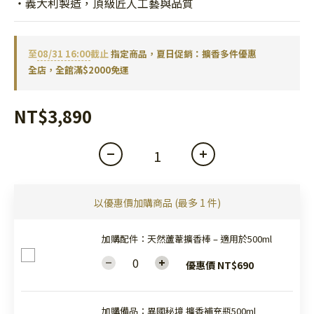
・義大利製造，頂級匠人工藝與品質
至
08/31 16:00
截止
指定商品，夏日促銷：擴香多件優惠
全店，全館滿$2000免運
NT$3,890
以優惠價加購商品
(最多 1 件)
加購配件：天然蘆葦擴香棒 – 適用於500ml
優惠價 NT$690
加購備品：異國秘境 擴香補充瓶500ml