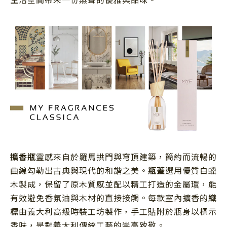
擴香瓶
靈感來自於羅馬拱門與穹頂建築，簡約而流暢的
曲線勾勒出古典與現代的和諧之美。
瓶蓋
選用優質白蠟
木製成，保留了原木質感並配以精工打造的金屬環，能
有效避免香氛油與木材的直接接觸。每款室內擴香的
織
標
由義大利高級時裝工坊製作，手工貼附於瓶身以標示
香味，是對義大利傳統工藝的崇高致敬。